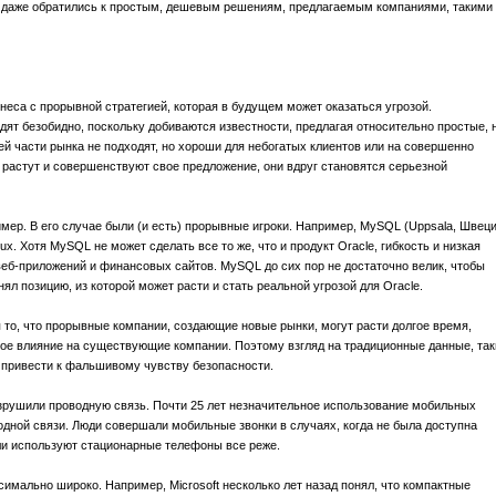
 даже обратились к простым, дешевым решениям, предлагаемым компаниями, такими
еса с прорывной стратегией, которая в будущем может оказаться угрозой.
ят безобидно, поскольку добиваются известности, предлагая относительно простые, 
й части рынка не подходят, но хороши для небогатых клиентов или на совершенно
ы растут и совершенствуют свое предложение, они вдруг становятся серьезной
мер. В его случае были (и есть) прорывные игроки. Например, MySQL (Uppsala, Швеци
ux. Хотя MySQL не может сделать все то же, что и продукт Oracle, гибкость и низкая
веб-приложений и финансовых сайтов. MySQL до сих пор не достаточно велик, чтобы
нял позицию, из которой может расти и стать реальной угрозой для Oracle.
то, что прорывные компании, создающие новые рынки, могут расти долгое время,
ое влияние на существующие компании. Поэтому взгляд на традиционные данные, так
т привести к фальшивому чувству безопасности.
зрушили проводную связь. Почти 25 лет незначительное использование мобильных
одной связи. Люди совершали мобильные звонки в случаях, когда не была доступна
ли используют стационарные телефоны все реже.
имально широко. Например, Microsoft несколько лет назад понял, что компактные