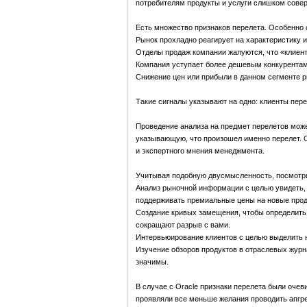
потребителям продукты и услуги слишком совер
Есть множество признаков перелета. Особенно 
Рынок прохладно реагирует на характеристику и
Отделы продаж компании жалуются, что «клиент
Компания уступает более дешевым конкурентам
Снижение цен или прибыли в данном сегменте р
Такие сигналы указывают на одно: клиенты пере
Проведение анализа на предмет перелетов може
указывающую, что произошел именно перелет. О
и экспертного мнения менеджмента.
Учитывая подобную двусмысленность, посмотри
Анализ рыночной информации с целью увидеть, 
поддерживать премиальные цены на новые прод
Создание кривых замещения, чтобы определить
сокращают разрыв с вами.
Интервьюирование клиентов с целью выделить н
Изучение обзоров продуктов в отраслевых журна
значимы.
В случае с Oracle признаки перелета были оче
проявляли все меньше желания проводить апгр