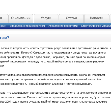
ая
О компании
Услуги
Статьи
Новости
циями
Управление производством
Управление проектами
Стратегическое управл
егию?
о возникла потребность менять стратегию, редко появляются достаточно рано, чтобы н
о действовать. Почему? Слишком часто информация и свидетельства, идущие от
 давно) произошло. Доклады о доле рынка, например, обычно дают понимание серии
о ценной информации по поводу того, какой выбор сделать сегодня, какие решения
нка.
запустил процесс враждебного поглощения своего конкурента, компании PeopleSoft.
ия инструментом зрелых отраслей, относящихся скорее к прошлой эпохе. А в
 как производство ПО, нормой являются альянсы и чистая конкуренция.
лась, что сложившиеся обстоятельства свидетельствуют о начале зрелости отрасли, и
изменения стратегии. Сможет ли Эллисон провести успешные перемены, будет ясно в
бре 2004 года у него в руках, по крайней мере, оказался один из ключевых кусочков