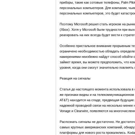
приборы, такие как сотовые телефоны, Palm Pilot
персональных компьютеров. Для компании, чьи
персональных компьютеров, это будет катастроф
Поэтому Microsoft решил стать игроком на рын
(Xbox). Хотя у Microsoft были трудности при в
реагировать на них всегда будет вести к страте
Особенно пристальное внимание прорывным тех
ограничено необходимостью обладать определе
намерениями неизбежно найдут способ обойти од
займет время, вы можете предположить, что к
уровня, когда они смогут значительно повлият
Реакция на сигналы
Статья до настоящего момента использовала в 
же признаки видны и на телекоммуникационном 
AT&T) находится на спаде, предвещая будущие 
надежной проводной связи на несколько менее н
Vonage и Clearwire, появляются на многочислен
Распознать сигналы не достаточно. Не достаточн
самых крупных американских компаний, обнаруж
платформы для нового роста провалились. Kod