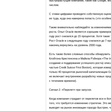
быстрорастущие компании, такие как Google, мог
числом.
С этими цифрами проведите собственную оценку
ее туда, куда она намерена попасть (это особе
Также внимательно наблюдайте за изменениями
роста. Опыт Oracle является хорошим примером
году рост снизился до 15 процентов. Хотя таки
Рост Oracle в следующем году снизился до 7 пр
наконец вернулись на уровень 2000 года.
Есть также более сложные способы обнаружить ра
Клэйтона Кристенсена и Майкла Рэйнора «The Inno
создание и поддержание успешного роста) описа
частью Credit Suisse First Boston), которая из
только 40 процентов рыночной капитализации Ge
не включает внутреннюю разработку новых про
с течением времени).
Сигнал 2: «Перелет» при запуске.
Когда компания страдает от перелетов все в бо
того, что требуется изменение стратегии. Это ж
выводят на рынок инновации гораздо быстрее, 