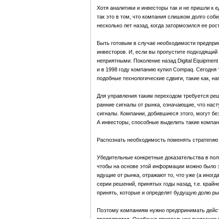
Хотя аналитики и инвесторы так и не пришли к 
так это в том, что компания слишком долго соб
несколько лет назад, когда затормозился ее ро
Быть готовым в случае необходимости предприн
инвесторов. И, если вы пропустите подходящий
неприятными. Поколение назад Digital Equipment
и в 1998 году компанию купил Compaq. Сегодня 
подобные технологические сдвиги, такие как, на
Для управления таким переходом требуется реш
ранние сигналы от рынка, означающие, что наст
сигналы. Компании, добившиеся этого, могут бе
А инвесторы, способные выделить такие компан
Распознать необходимость поменять стратегию
Убедительные конкретные доказательства в поль
чтобы на основе этой информации можно было 
идущие от рынка, отражают то, что уже (а иног
серии решений, принятых годы назад, т.е. край
принять, которые и определят будущую долю ры
Поэтому компаниям нужно предпринимать действ