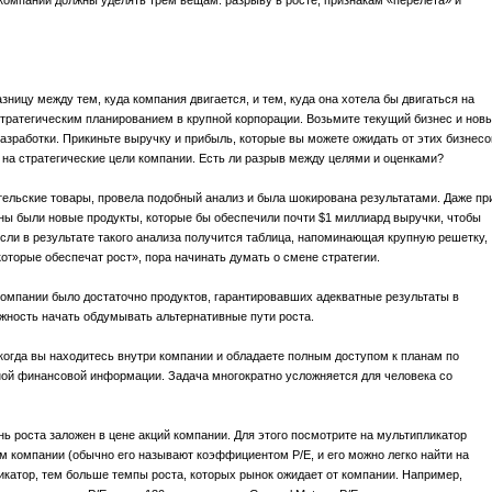
омпании должны уделять трем вещам: разрыву в росте, признакам «перелета» и
зницу между тем, куда компания двигается, и тем, куда она хотела бы двигаться на
стратегическим планированием в крупной корпорации. Возьмите текущий бизнес и нов
азработки. Прикиньте выручку и прибыль, которые вы можете ожидать от этих бизнесо
те на стратегические цели компании. Есть ли разрыв между целями и оценками?
ельские товары, провела подобный анализ и была шокирована результатами. Даже пр
ы были новые продукты, которые бы обеспечили почти $1 миллиард выручки, чтобы
сли в результате такого анализа получится таблица, напоминающая крупную решетку,
оторые обеспечат рост», пора начинать думать о смене стратегии.
компании было достаточно продуктов, гарантировавших адекватные результаты в
жность начать обдумывать альтернативные пути роста.
 когда вы находитесь внутри компании и обладаете полным доступом к планам по
ной финансовой информации. Задача многократно усложняется для человека со
нь роста заложен в цене акций компании. Для этого посмотрите на мультипликатор
м компании (обычно его называют коэффициентом P/E, и его можно легко найти на
атор, тем больше темпы роста, которых рынок ожидает от компании. Например,