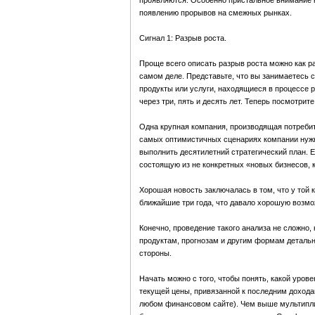
проявляются. Особенно пристальное внимание к
появлению прорывов на смежных рынках.
Сигнал 1: Разрыв роста.
Проще всего описать разрыв роста можно как ра
самом деле. Представьте, что вы занимаетесь 
продукты или услуги, находящиеся в процессе р
через три, пять и десять лет. Теперь посмотри
Одна крупная компания, производящая потребит
самых оптимистичных сценариях компании нужн
выполнить десятилетний стратегический план. Е
состоящую из не конкретных «новых бизнесов, к
Хорошая новость заключалась в том, что у той 
ближайшие три года, что давало хорошую возмо
Конечно, проведение такого анализа не сложно,
продуктам, прогнозам и другим формам деталь
стороны.
Начать можно с того, чтобы понять, какой урове
текущей цены, привязанной к последним дохода
любом финансовом сайте). Чем выше мультиплик