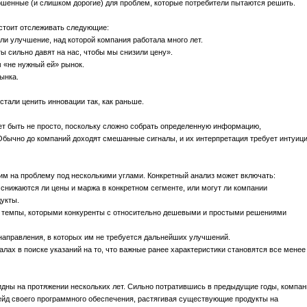
шенные (и слишком дорогие) для проблем, которые потребители пытаются решить.
стоит отслеживать следующие:
ли улучшение, над которой компания работала много лет.
ы сильно давят на нас, чтобы мы снизили цену».
 «не нужный ей» рынок.
ынка.
стали ценить инновации так, как раньше.
т быть не просто, поскольку сложно собрать определенную информацию,
бычно до компаний доходят смешанные сигналы, и их интерпретация требует интуиц
м на проблему под несколькими углами. Конкретный анализ может включать:
снижаются ли цены и маржа в конкретном сегменте, или могут ли компании
укты.
 темпы, которыми конкуренты с относительно дешевыми и простыми решениями
аправления, в которых им не требуется дальнейших улучшений.
лах в поиске указаний на то, что важные ранее характеристики становятся все менее
видны на протяжении нескольких лет. Сильно потратившись в предыдущие годы, компан
ейд своего программного обеспечения, растягивая существующие продукты на