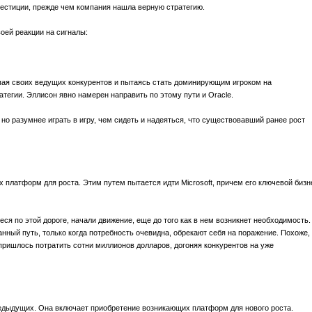
вестиции, прежде чем компания нашла верную стратегию.
воей реакции на сигналы:
пая своих ведущих конкурентов и пытаясь стать доминирующим игроком на
атегии. Эллисон явно намерен направить по этому пути и Oracle.
 но разумнее играть в игру, чем сидеть и надеяться, что существовавший ранее рост
 платформ для роста. Этим путем пытается идти Microsoft, причем его ключевой бизн
я по этой дороге, начали движение, еще до того как в нем возникнет необходимость.
нный путь, только когда потребность очевидна, обрекают себя на поражение. Похоже,
у пришлось потратить сотни миллионов долларов, догоняя конкурентов на уже
едыдущих. Она включает приобретение возникающих платформ для нового роста.