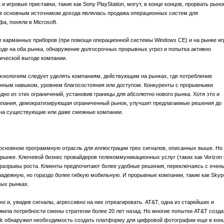
 и игровые приставки, такие как Sony PlayStation, могут, в конце концов, прорвать рыно
м основным источником дохода являлась продажа операционных систем для
а, поняли в Microsoft.
ке карманных приборов (при помощи операционной системы Windows CE) и на рынке иг
ыходе на оба рынка, обнаружение долгосрочных прорывных угроз и попытка активно
гической выгоде компании.
нологиям следует уделять компаниям, действующим на рынках, где потребление
нным навыком, уровнем благосостояния или доступом. Конкуренты с прорывными
но из этих ограничений, установив границы для абсолютно нового рынка. Хотя это и
омпания, демократизирующая ограниченный рынок, улучшит предлагаемые решения до
ь на существующие или даже смежные компании.
основном программную отрасль для иллюстрации трех сигналов, описанных выше. Но 
рынке. Ключевой бизнес провайдеров телекоммуникационных услуг (таких как Verizon 
разрывы роста. Клиенты предпочитают более удобные решения, переключаясь с очен
адежную, но гораздо более гибкую мобильную. И прорывные компании, такие как Skyp
ных рынках.
о и, увидев сигналы, агрессивно на них отреагировать. AT&T, одна из старейших и
ила потребности смены стратегии более 20 лет назад. Но многие попытки AT&T созда
ak обнаружил необходимость создать платформу для цифровой фотографии еще в кон