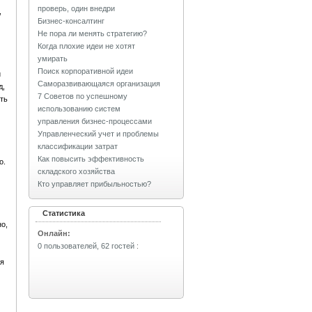
проверь, один внедри
,
Бизнес-консалтинг
Не пора ли менять стратегию?
Когда плохие идеи не хотят
умирать
Поиск корпоративной идеи
и
Саморазвивающаяся организация
д,
7 Советов по успешному
ть
использованию систем
управления бизнес-процессами
Управленческий учет и проблемы
классификации затрат
Как повысить эффективность
о.
складского хозяйства
Кто управляет прибыльностью?
Статистика
о,
Онлайн:
0 пользователей, 62 гостей
:
ия