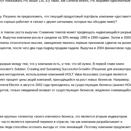
ут показывать P/E выше 130, а у таких, как General Motors, P/E выражен однозначным
. Разумно ли предположить, что текущий продуктовый портфель компании «доставит
нно хорошо работает в связке с двумя сигналами, которые мы обсудим ниже)?
 в темпах роста выручки. Снижение темпов может предвещать надвигающийся разры
. Выручка компании росла в среднем на 30% между 1995 и 1999 годами. Затем в 2000
е темпы относительно высоки, замедление явилось первым признаком сдвигов на рынке
оцентов, после чего два года подряд продажи падали. Выручка в 2004 финансовом году
зрыв между тем, что у компании есть, и тем, что ей нужно. В первой главе книги
vator's Solution: Creating and Sustaining Successful Growth» (Решение для инноватора
на методология, используемая компанией HOLT Value Associates (сегодня является
меряет процент цены акций компаний, приходящейся на рост новых бизнесов. Например,
neral Electric в августе 2002 года приходилось на существующие бизнесы (анализ HO
дуктов, только ожидаемый возврат от существующих бизнесов, медленно снижающийс
лее крупных сегментах своего ключевого бизнеса, это является вторым индикатором
е часто является причиной перемен в отрасли, так как компании разрабатывают и
чем люди способны осознать выгоды от этих инноваций. Поэтому компании предлагают