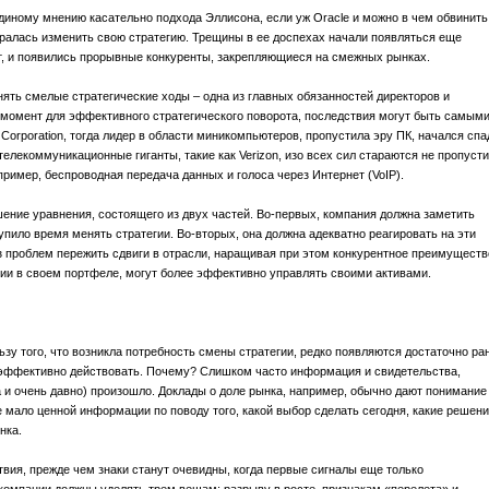
единому мнению касательно подхода Эллисона, если уж Oracle и можно в чем обвинить
иралась изменить свою стратегию. Трещины в ее доспехах начали появляться еще
ст, и появились прорывные конкуренты, закрепляющиеся на смежных рынках.
ять смелые стратегические ходы – одна из главных обязанностей директоров и
 момент для эффективного стратегического поворота, последствия могут быть самым
 Corporation, тогда лидер в области миникомпьютеров, пропустила эру ПК, начался спа
телекоммуникационные гиганты, такие как Verizon, изо всех сил стараются не пропусти
пример, беспроводная передача данных и голоса через Интернет (VoIP).
ение уравнения, состоящего из двух частей. Во-первых, компания должна заметить
упило время менять стратегии. Во-вторых, она должна адекватно реагировать на эти
з проблем пережить сдвиги в отрасли, наращивая при этом конкурентное преимуществ
ии в своем портфеле, могут более эффективно управлять своими активами.
зу того, что возникла потребность смены стратегии, редко появляются достаточно ран
эффективно действовать. Почему? Слишком часто информация и свидетельства,
да и очень давно) произошло. Доклады о доле рынка, например, обычно дают понимание
не мало ценной информации по поводу того, какой выбор сделать сегодня, какие решен
нка.
ия, прежде чем знаки станут очевидны, когда первые сигналы еще только