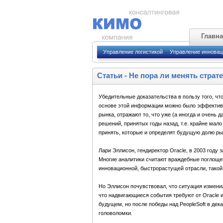
Главн
Управление логистикой
Управление иннова
Статьи
-
Не пора ли менять страт
Убедительные доказательства в пользу того, чт
основе этой информации можно было эффективн
рынка, отражают то, что уже (а иногда и очень
решений, принятых годы назад, т.е. крайне мал
принять, которые и определят будущую долю ры
Лари Эллисон, гендиректор Oracle, в 2003 году 
Многие аналитики считают враждебные поглощен
инновационной, быстрорастущей отрасли, такой
Но Эллисон почувствовал, что ситуация измени
что надвигающиеся события требуют от Oracle 
будущем, но после победы над PeopleSoft в дека
головоломки.