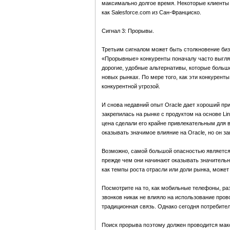
максимально долгое время. Некоторые клиенты
как Salesforce.com из Сан-Франциско.
Сигнал 3: Прорывы.
Третьим сигналом может быть столкновение бизн
«Прорывные» конкуренты поначалу часто выгляд
дорогие, удобные альтернативы, которые больше
новых рынках. По мере того, как эти конкурент
конкурентной угрозой.
И снова недавний опыт Oracle дает хороший при
закрепилась на рынке с продуктом на основе Lin
цена сделали его крайне привлекательным для 
оказывать значимое влияние на Oracle, но он за
Возможно, самой большой опасностью является 
прежде чем они начинают оказывать значительн
как темпы роста отрасли или доли рынка, може
Посмотрите на то, как мобильные телефоны, ра
звонков никак не влияло на использование пров
традиционная связь. Однако сегодня потребите
Поиск прорыва поэтому должен проводится макс