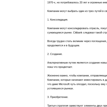
1970-х, но потребовалось 20 лет и огромные ин
Компании могут выбрать один из трех путей в с
1. Консолидация.
Компании могут консолидировать отрасль, поку
сужающемся рынке. Citibank следовал такой стр
Всегда трудно стать великим через поглощения,
продолжится и в будущем.
2. Создание.
Альтернативным путем является создание новых
пока что процветает.
Жизненно важно, чтобы компании, отправляющиес
Компании, которые начинают инвестировать в да
что даже Microsoft чуть опоздал, поскольку ем
устоявшихся рынках.
3. Приобретение.
Третья стратегия заимствует элементы двух пр