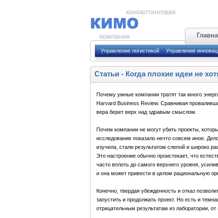
Главн
Управление логистикой
Управление иннова
Статьи
-
Когда плохие идеи не хот
Почему умные компании тратят так много энерг
Harvard Business Review. Сравнивая проваливш
вера берет верх над здравым смыслом.
Почем компании не могут убить проекты, котор
исследование показало нечто совсем иное. Дел
изучила, стали результатом слепой и широко ра
Это настроение обычно проистекает, что естест
часто вплоть до самого верхнего уровня, усилив
и она может привести в целом рациональную ор
Конечно, твердая убежденность и отказ позволи
запустить и продолжать проект. Но есть и темн
отрицательным результатам из лаборатории, от 