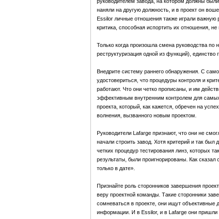
руководителем завода, на котором должны были
наняли на другую должность, и в проект он вошел
Essilor личные отношения также играли важную 
критика, способная испортить их отношения, не
Только когда произошла смена руководства по 
реструктуризация одной из функций), единство
Внедрите систему раннего обнаружения. С самог
удостовериться, что процедуры контроля и крит
работают. Что они четко прописаны, и им действ
эффективным внутренним контролем для самых р
проекта, который, как кажется, обречен на успех
волнения, вызванного новым проектом.
Руководители Lafarge признают, что они не смо
начали строить завод. Хотя критерий и так был 
четких процедур тестирования линз, которых та
результаты, были проигнорированы. Как сказал 
только в дате».
Признайте роль сторонников завершения проекта
веру проектной команды. Такие сторонники зав
сомневаться в проекте, они ищут объективные 
информации. И в Essilor, и в Lafarge они приш