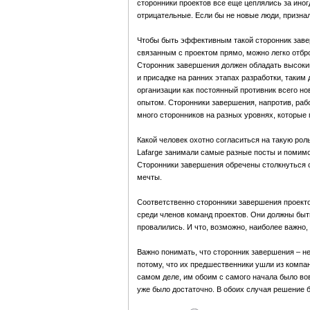
сторонники проектов все еще цеплялись за ино
отрицательные. Если бы не новые люди, призна
Чтобы быть эффективным такой сторонник завер
связанным с проектом прямо, можно легко отбро
Сторонник завершения должен обладать высоким
и присадке на ранних этапах разработки, таким
организации как постоянный противник всего но
опытом. Сторонники завершения, напротив, рабо
много сторонников на разных уровнях, которые 
Какой человек охотно согласиться на такую роль
Lafarge занимали самые разные посты и помимо 
Сторонники завершения обречены столкнуться с
мечты.
Соответственно сторонники завершения проекто
среди членов команд проектов. Они должны быть
провалились. И что, возможно, наиболее важно,
Важно понимать, что сторонник завершения – не
потому, что их предшественники ушли из компан
самом деле, им обоим с самого начала было вовс
уже было достаточно. В обоих случая решение 