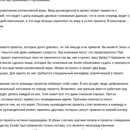
ески настроенными сторонниками.
укрепления коллективной веры. Вера руководителя в проект может привести к
ий, что ведет к допускающим двоякое толкование данным, что в свою очередь ведет к
действительное, и это еще больше укрепляет их веру в успех проекта. В некотором
нь.
наете проекты, которые долго длились, но так никуда и не привели. Вы можете знать о
 тянутся или даже набирают скорость. Как компании могут это предотвратить? Как
 проект композитных линз не закончится так же, как и проект линз Varilux? Наверное, н
ни могли сделать вещи, которые бы позволили им более объективно судить о прогрессе
 последствиям коллективной веры. Можно встроить в проект два вида
ущен. Для одного их них требуется специальный менеджер, вовлеченный в проект.
ишком часто команды проектов избирают себя сами. В них входят люди, добровольно
ачальный энтузиазм по поводу проекта. Возможно, они раньше вместе работали над
удет делать каждый из них. Они знают все это даже слишком хорошо. При их
 которые могут привести к неожиданным идеям. Признаки опасности могут
аются тем, во что верят. Поэтому руководителю проекта стоит включить в команду и
их руководителей можно заменить другими, которые смогут привнести свежий взгляд.
ило проекты истинно верующими. В обоих случаях критики попали в проекты совершенн
дству Essilor был привлечен только потому, что являлся непосредственным