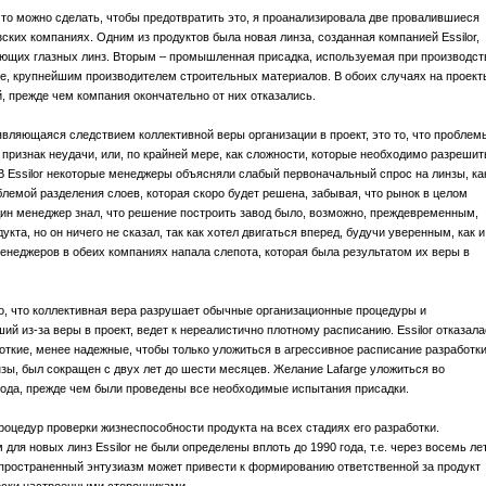
что можно сделать, чтобы предотвратить это, я проанализировала две провалившиеся
ких компаниях. Одним из продуктов была новая линза, созданная компанией Essilor,
ющих глазных линз. Вторым – промышленная присадка, используемая при производст
rge, крупнейшим производителем строительных материалов. В обоих случаях на проект
 прежде чем компания окончательно от них отказались.
вляющаяся следствием коллективной веры организации в проект, это то, что проблем
 признак неудачи, или, по крайней мере, как сложности, которые необходимо разрешит
В Essilor некоторые менеджеры объясняли слабый первоначальный спрос на линзы, ка
блемой разделения слоев, которая скоро будет решена, забывая, что рынок в целом
один менеджер знал, что решение построить завод было, возможно, преждевременным,
та, но он ничего не сказал, так как хотел двигаться вперед, будучи уверенным, как и
менеджеров в обеих компаниях напала слепота, которая была результатом их веры в
го, что коллективная вера разрушает обычные организационные процедуры и
ий из-за веры в проект, ведет к нереалистично плотному расписанию. Essilor отказала
роткие, менее надежные, чтобы только уложиться в агрессивное расписание разработки
нзы, был сокращен с двух лет до шести месяцев. Желание Lafarge уложиться во
вода, прежде чем были проведены все необходимые испытания присадки.
оцедур проверки жизнеспособности продукта на всех стадиях его разработки.
для новых линз Essilor не были определены вплоть до 1990 года, т.е. через восемь ле
аспространенный энтузиазм может привести к формированию ответственной за продукт