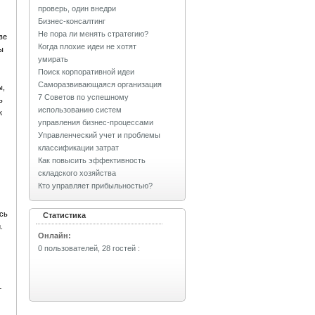
проверь, один внедри
Бизнес-консалтинг
Не пора ли менять стратегию?
ве
Когда плохие идеи не хотят
ы
умирать
Поиск корпоративной идеи
Саморазвивающаяся организация
ы,
7 Советов по успешному
ь
использованию систем
к
управления бизнес-процессами
Управленческий учет и проблемы
классификации затрат
Как повысить эффективность
складского хозяйства
Кто управляет прибыльностью?
сь
Статистика
.
Онлайн:
0 пользователей, 28 гостей
:
т