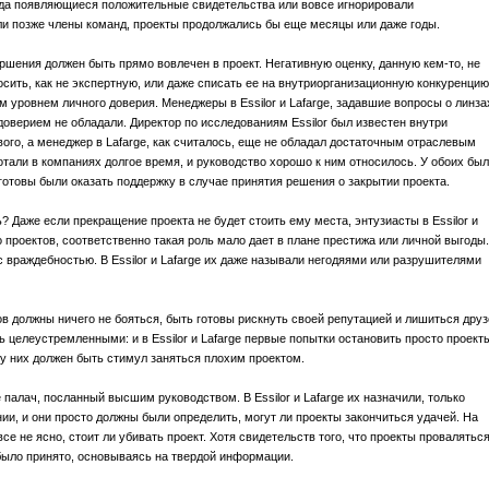
гда появляющиеся положительные свидетельства или вовсе игнорировали
ли позже члены команд, проекты продолжались бы еще месяцы или даже годы.
шения должен быть прямо вовлечен в проект. Негативную оценку, данную кем-то, не
сить, как не экспертную, или даже списать ее на внутриорганизационную конкуренцию
 уровнем личного доверия. Менеджеры в Essilor и Lafarge, задавшие вопросы о линза
 доверием не обладали. Директор по исследованиям Essilor был известен внутри
вого, а менеджер в Lafarge, как считалось, еще не обладал достаточным отраслевым
тали в компаниях долгое время, и руководство хорошо к ним относилось. У обоих был
готовы были оказать поддержку в случае принятия решения о закрытии проекта.
? Даже если прекращение проекта не будет стоить ему места, энтузиасты в Essilor и
проектов, соответственно такая роль мало дает в плане престижа или личной выгоды.
 враждебностью. В Essilor и Lafarge их даже называли негодяями или разрушителями
в должны ничего не бояться, быть готовы рискнуть своей репутацией и лишиться друз
 целеустремленными: и в Essilor и Lafarge первые попытки остановить просто проект
 у них должен быть стимул заняться плохим проектом.
 палач, посланный высшим руководством. В Essilor и Lafarge их назначили, только
ии, и они просто должны были определить, могут ли проекты закончиться удачей. На
е не ясно, стоит ли убивать проект. Хотя свидетельств того, что проекты проваляться
было принято, основываясь на твердой информации.