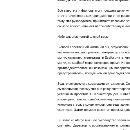
команды, состоящей и возглавляемой некритич
Все вместе эти факторы могут создать цепочку 
отсутствию ясного критерия для принятия решен
тому, что руководители принимают желаемое за 
смысле проект начинает вести собственную жиз
Избегать опасностей слепой веры
В своей собственной компании вы, безусловно, з
нескольких плохих проектах, которые до сих пор
могли, например, менеджеры в Essilor знать, что
могли, по крайней мере, некоторое время. Но о
противодействовали бы искажающим восприятие
предохранителей, прежде чем он даже будет зап
Будьте осторожны с командами энтузиастов. Сл
вызвавшиеся, потому что они разделяют первон
успешным проектом. Они знают процесс, и что б
взаимодействии нет ошибок или недопонимания,
игнорироваться, в конце концов, они ведь заним
скептиков. Затем по мере развития проекта одн
В Essilor и Lafarge высшее руководство заполн
случайно. Директор по исследованиям и произво