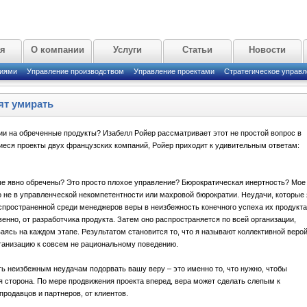
ая
О компании
Услуги
Статьи
Новости
циями
Управление производством
Управление проектами
Стратегическое управл
ят умирать
ии на обреченные продукты? Изабелл Ройер рассматривает этот не простой вопрос в
иеся проекты двух французских компаний, Ройер приходит к удивительным ответам:
ые явно обречены? Это просто плохое управление? Бюрократическая инертность? Мое
о не в управленческой некомпетентности или махровой бюрократии. Неудачи, которые 
спространенной среди менеджеров веры в неизбежность конечного успеха их продукта
венно, от разработчика продукта. Затем оно распространяется по всей организации,
аясь на каждом этапе. Результатом становится то, что я называют коллективной верой
ганизацию к совсем не рациональному поведению.
ть неизбежным неудачам подорвать вашу веру – это именно то, что нужно, чтобы
ая сторона. По мере продвижения проекта вперед, вера может сделать слепым к
продавцов и партнеров, от клиентов.