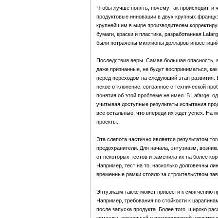
Чтобы лучше понять, почему так происходит, и 
продуктовые инновации в двух крупных французс
крупнейшим в мире производителем корректиру
бумаги, краски и пластика, разработанная Lafa
были потрачены миллионы долларов инвестиций,
Последствия веры. Самая большая опасность, я
даже признанные, не будут восприниматься, как
перед переходом на следующий этап развития. 
некое отклонение, связанное с технической про
понятия об этой проблеме не имел. В Lafarge, 
учитывая доступные результаты испытания продук
все остальные, что впереди их ждет успех. На 
проекты.
Эта слепота частично является результатом то
предохранители. Для начала, энтузиазм, возникш
от некоторых тестов и заменила их на более ко
Например, тест на то, насколько долговечны ли
временные рамки стояло за строительством за
Энтузиазм также может привести к смягчению пр
Например, требования по стойкости к царапинам 
после запуска продукта. Более того, широко р