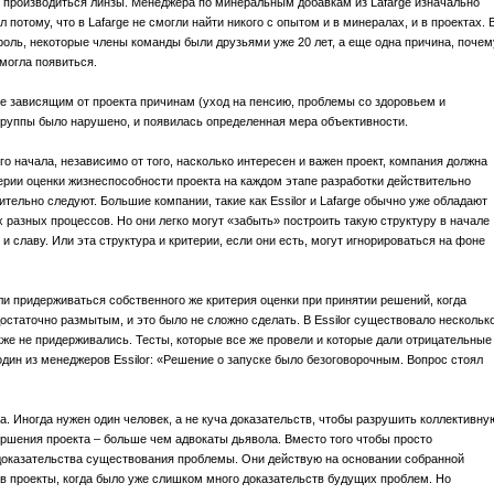
 производиться линзы. Менеджера по минеральным добавкам из Lafarge изначально
 потому, что в Lafarge не смогли найти никого с опытом и в минералах, и в проектах. 
роль, некоторые члены команды были друзьями уже 20 лет, а еще одна причина, почем
 могла появиться.
не зависящим от проекта причинам (уход на пенсию, проблемы со здоровьем и
 группы было нарушено, и появилась определенная мера объективности.
о начала, независимо от того, насколько интересен и важен проект, компания должна
ерии оценки жизнеспособности проекта на каждом этапе разработки действительно
ительно следуют. Большие компании, такие как Essilor и Lafarge обычно уже обладают
азных процессов. Но они легко могут «забыть» построить такую структуру в начале
 и славу. Или эта структура и критерии, если они есть, могут игнорироваться на фоне
гли придерживаться собственного же критерия оценки при принятии решений, когда
достаточно размытым, и это было не сложно сделать. В Essilor существовало нескольк
кже не придерживались. Тесты, которые все же провели и которые дали отрицательные
один из менеджеров Essilor: «Решение о запуске было безоговорочным. Вопрос стоял
. Иногда нужен один человек, а не куча доказательств, чтобы разрушить коллективну
ершения проекта – больше чем адвокаты дьявола. Вместо того чтобы просто
доказательства существования проблемы. Они действую на основании собранной
ли в проекты, когда было уже слишком много доказательств будущих проблем. Но