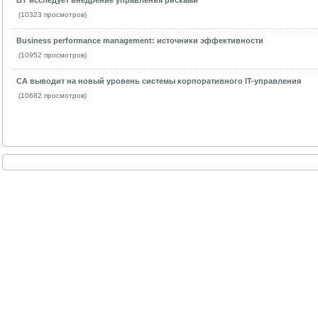
BT исследует внедрение управления рисками
(10323 просмотров)
Business performance management: источники эффективности
(10952 просмотров)
CA выводит на новый уровень системы корпоративного IT-управления
(10682 просмотров)