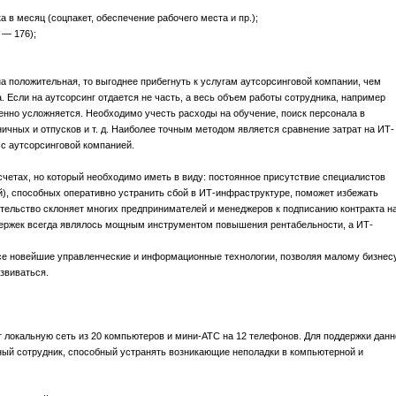
 в месяц (соцпакет, обеспечение рабочего места и пр.);
 — 176);
на положительная, то выгоднее прибегнуть к услугам аутсорсинговой компании, чем
 Если на аутсорсинг отдается не часть, а весь объем работы сотрудника, например
енно усложняется. Необходимо учесть расходы на обучение, поиск персонала в
ничных и отпусков и т. д. Наиболее точным методом является сравнение затрат на ИТ-
 с аутсорсинговой компанией.
счетах, но который необходимо иметь в виду: постоянное присутствие специалистов
й), способных оперативно устранить сбой в ИТ-инфраструктуре, поможет избежать
ятельство склоняет многих предпринимателей и менеджеров к подписанию контракта н
здержек всегда являлось мощным инструментом повышения рентабельности, а ИТ-
есе новейшие управленческие и информационные технологии, позволяя малому бизнес
звиваться.
т локальную сеть из 20 компьютеров и мини-АТС на 12 телефонов. Для поддержки данн
ый сотрудник, способный устранять возникающие неполадки в компьютерной и