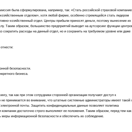
 миссия была сформулирована, например, так: «Стать российской страховой компание
хозяйственным отделом», хотя любой фирме, особенно стремящейся стать лидером
ивно-хозяйственный отдел. Центры прибыли приносят деньги, поэтому вынесение их 
лу. Таким образом, большинство предприятий выводит на аутсорсинг функции центро
ько сократить расходы на данный отдел, но и сохранить на требуемом уровне или даже
.
отнести:
онной безопасности.
нкретного бизнеса.
ингу, так как при этом сотрудники сторонней организации получают доступ к
 не принимается во внимание, что штатные системные администраторы имеют такой 
й электронной почты. Защитить конфиденциальные данные позволяет политика
 компании достаточно строго выполняют ее положения. Таким образом, перед тем как
ь меры информационной безопасности и обеспечить их соблюдение.