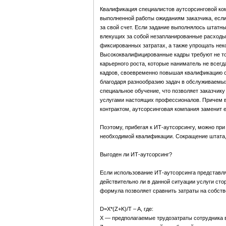
Квалификация специалистов аутсорсинговой ко
выполненной работы ожиданиям заказчика, если
за свой счет. Если задание выполнялось штатн
влекущих за собой незапланированные расходы.
фиксированных затратах, а также упрощать нек
Высококвалифицированные кадры требуют не то
карьерного роста, которые наниматель не всегд
кадров, своевременно повышая квалификацию с
благодаря разнообразию задач в обслуживаемы
специальное обучение, что позволяет заказчику
услугами настоящих профессионалов. Причем в с
контрактом, аутсорсинговая компания заменит 
Поэтому, прибегая к ИТ-аутсорсингу, можно п
необходимой квалификации. Сокращение штата, 
Выгоден ли ИТ-аутсорсинг?
Если использование ИТ-аутсорсинга представл
действительно ли в данной ситуации услуги ст
формула позволяет сравнить затраты на собств
D=X*(Z+K)/T – A, где:
X — предполагаемые трудозатраты сотрудника в