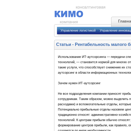
Главн
Управление логистикой
Управление иннова
Статьи
-
Рентабельность малого б
Использование ИТ-аутсорсинга — передачи сп
технологий, — становится нормой для многих 
такие услуги, что способствует снижению их сто
аутсорсинг в области информационных техноло
Зачем нужен ИТ-аутсорсинг
Не все подразделения компании приносят прибы
сотрудникам. Таким образом, можно выделить 
расходами) и вспомогательные отделы, которые
Потенциально прибыльные отделы назовем цент
традиционно относят: административно-хозяйст
технологий. К центрам прибыли обычно относят:
формирование центров прибыли, как правило, о
создаются по мере необходимости.