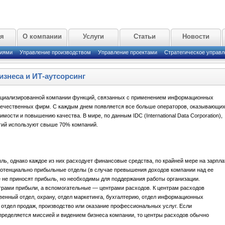
ая
О компании
Услуги
Статьи
Новости
циями
Управление производством
Управление проектами
Стратегическое управл
изнеса и ИТ-аутсорсинг
ециализированной компании функций, связанных с применением информационных
отечественных фирм. С каждым днем появляется все больше операторов, оказывающи
имости и повышению качества. В мире, по данным IDC (International Data Corporation),
гий используют свыше 70% компаний.
ль, однако каждое из них расходует финансовые средства, по крайней мере на зарпла
потенциально прибыльные отделы (в случае превышения доходов компании над ее
 не приносят прибыль, но необходимы для поддержания работы организации.
рами прибыли, а вспомогательные — центрами расходов. К центрам расходов
венный отдел, охрану, отдел маркетинга, бухгалтерию, отдел информационных
 отдел продаж, производство или оказание профессиональных услуг. Если
пределяется миссией и видением бизнеса компании, то центры расходов обычно