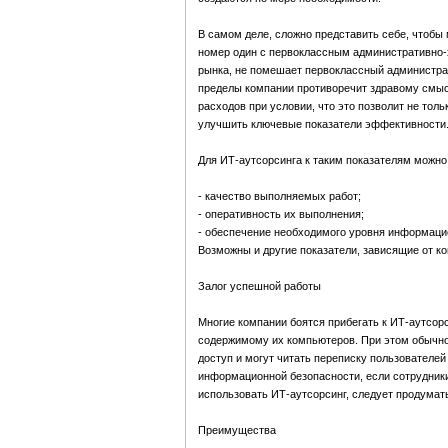
В самом деле, сложно представить себе, чтобы
номер один с первоклассным административно-
рынка, не помешает первоклассный администрат
пределы компании противоречит здравому смыс
расходов при условии, что это позволит не тол
улучшить ключевые показатели эффективности
Для ИТ-аутсорсинга к таким показателям можно 
- качество выполняемых работ;
- оперативность их выполнения;
- обеспечение необходимого уровня информаци
Возможны и другие показатели, зависящие от ко
Залог успешной работы
Многие компании боятся прибегать к ИТ-аутсорс
содержимому их компьютеров. При этом обычно
доступ и могут читать переписку пользователе
информационной безопасности, если сотрудники
использовать ИТ-аутсорсинг, следует продумат
Преимущества