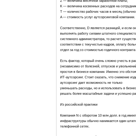
Z — величина месячной заработной платы;
K — величина косвенных расходов на сотрудника
T — количество рабочих часов в месяц (обычно
A — стоимость услуг аутсорсинговой компании.
Соответственно, D является разницей, и если о
выполнять работу силами штатного специалиста.
системного администратора, то расчет существ
соответствии с текучестью кадров, оплату боль
отдел за год со стоимостью годичного контракта
Есть фактор, который очень сложно учесть в ра
(независимо от болезней, отпусков и увольнени
простоя в бизнесе компании. Именно это обсто
ИТ-аутсорсинг. Стоит сказать, что снижение и
аутсорсинг дает возможность не только
уменьшать расходы, но и использовать в бизн
решать более масштабные задачи и успешно ра
Из российской практики
Компания N с оборотом 10 млн долл. в год имее
инфраструктуры обычно нанимается один штатн
телефонной сетях.