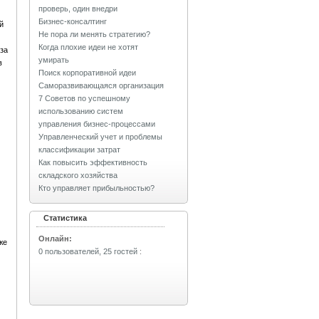
проверь, один внедри
Бизнес-консалтинг
й
Не пора ли менять стратегию?
Когда плохие идеи не хотят
за
умирать
в
Поиск корпоративной идеи
Саморазвивающаяся организация
7 Советов по успешному
использованию систем
управления бизнес-процессами
Управленческий учет и проблемы
классификации затрат
Как повысить эффективность
складского хозяйства
Кто управляет прибыльностью?
Статистика
Онлайн:
же
0 пользователей, 25 гостей
: