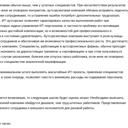
мпании обычно выше, чем у штатных специалистов. При несоответствии результатов
 иное не оговорено контрактом, аутсорсинговая компания обязана исправить недочет
ыми сотрудниками, то устранение ошибок потребует дополнительных трудозатрат,
 ИТ-аутсорсинг позволяет гарантировать качество выполнения работ при
оторые задачи управления ИТ-персоналом, в частности проблему его мотивации.
лько достойной компенсации, но и возможностей для профессионального и
а в состоянии удовлетворить. Аутсорсинговые компании выступают в роли кузницы
отрудников и обеспечивая им возможности профессионального роста. Это достигаетс
х компаниях. Специалисты, работающие в аутсорсинговых фирмах, обычно проходят
 экономить на дорогостоящих тренингах и сертификациях и при этом пользоваться
лучае увольнения, болезни или отпуска такого работника, если иное не оговорено
его специалистом аналогичной квалификации.
ри минимальном штате выполнять масштабные ИТ-проекты, привлекая специалистов
в свою очередь, позволяет свести к минимуму расходы на содержание персонала.
яется возможным, то следующим шагом будет оценка затрат. Необходимо выяснить,
оронней компании обойдутся дешевле, чем труд штатных работников. Представленная
енного сотрудника и внешнего исполнителя для разовой работы:
 часах;