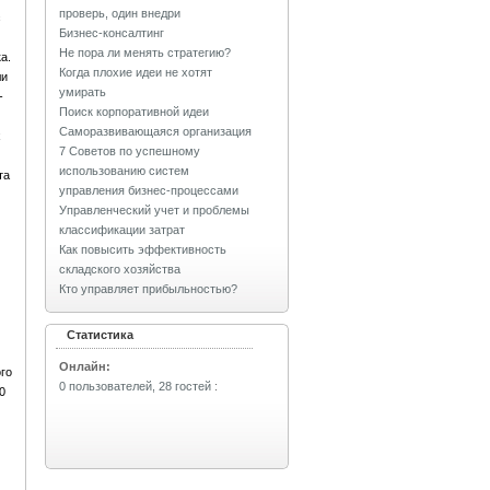
проверь, один внедри
с
Бизнес-консалтинг
Не пора ли менять стратегию?
а.
Когда плохие идеи не хотят
ли
умирать
-
Поиск корпоративной идеи
Саморазвивающаяся организация
х
7 Советов по успешному
использованию систем
та
управления бизнес-процессами
Управленческий учет и проблемы
классификации затрат
Как повысить эффективность
складского хозяйства
Кто управляет прибыльностью?
Статистика
Онлайн:
го
0 пользователей, 28 гостей
:
0