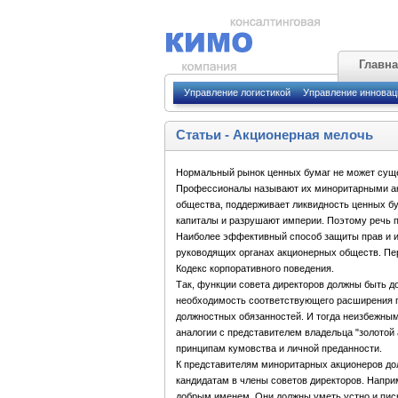
Главн
Управление логистикой
Управление иннова
Статьи
-
Акционерная мелочь
Нормальный рынок ценных бумаг не может сущес
Профессионалы называют их миноритарными акц
общества, поддерживает ликвидность ценных бу
капиталы и разрушают империи. Поэтому речь 
Наиболее эффективный способ защиты прав и ин
руководящих органах акционерных обществ. Пе
Кодекс корпоративного поведения.
Так, функции совета директоров должны быть 
необходимость соответствующего расширения пр
должностных обязанностей. И тогда неизбежным
аналогии с представителем владельца "золотой 
принципам кумовства и личной преданности.
К представителям миноритарных акционеров до
кандидатам в члены советов директоров. Напри
добрым именем. Они должны уметь устно и пись