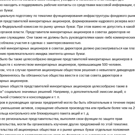
но находить и поддерживать рабочие контакты со средствами массовой информации, 
х бумаг.
циальную подготовку по тематике функционирования инфраструктуры фондового рынк
ия представителей миноритарных акционеров, формированием кадрового резерва мог
 Федеральной комиссии по рынку ценных бумаг. При этом важно не допустить в какой
органов власти. Представители миноритарных акционеров в советах директоров не
ми служащими. Они также не должны быть руководителями каких-либо коммерчески
соблазна участия в сделках с заинтересованностью.
елей миноритарных акционеров в советах директоров должно рассматриваться как пла
нию привлекательного имиджа эмитента ценных бумаг.
 было бы также целесообразно введение представителей миноритарных акционеров в
обществ с количеством миноритарных акционеров, превышающим 500 человек.
том, что в случае принятия акционерным обществом решения о невыплате дивидендов
обременялось бы обязанностью общества ввести в состав совета директоров и
арных акционеров.
нерных обществ представителей миноритарных акционеров целесообразно также в
х" социально значимых решений. Например, о дополнительной эмиссии акций, о
ной стоимости и консолидации и т. п.
ов в руководящих органах предприятий могло бы быть обязательным в течение перво
е уменьшение активов, сокращение объемов производства или прибыли более чем на 2
льца контрольного или блокирующего пакета акций и т. д.
 ее региональные представительства, выполняя свои функции по защите прав
тельства, могли бы организовать изучение других предложений по этой тематике.
тельства об акционерных обществах и о рынке ценных бумаг отдельные положения