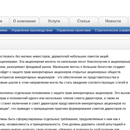
ая
О компании
Услуги
Статьи
Новости
циями
Управление производством
Управление проектами
Стратегическое управл
твовать без мелких инвесторов, держателей небольших пакетов акций.
ионерами. Эта акционерная мелочь по капелькам несет благополучие в акционерны
маг, разогревает фондовый рынок. Маленькие мечты о большом богатстве создают
пойдет о защите прав миноритарных акционеров открытых акционерных обществ.
тересов миноритарных акционеров - это обеспечение их представительства в
рвым шагом в этом направлении могло бы стать введение соответствующих статей в
дополнены отдельным положением о защите прав миноритарных акционеров. Это вызов
ав и полномочий одного или нескольких членов совета директоров, а также их
 станет включение в совет директоров представителя миноритарных акционеров по
акции", что приведет к прекращению практики формирования советов директоров по
лжны быть сформулированы отдельные требования, предъявляемые к ним как к
мер, независимость и принципиальность. Они должны дорожить своей репутацией и
менно внятно излагать свою позицию, убеждать в полезности этой позиции для