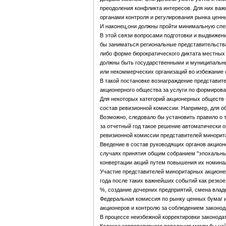
преодоления конфликта интересов. Для них важ
органами контроля и регулирования рынка ценны
И наконец,они должны пройти минимальную спе
В этой связи вопросами подготовки и выдвижен
бы заниматься региональные представительства
либо форме бюрократического диктата местных 
должны быть государственными и муниципальны
или некоммерческих организаций во избежание 
В такой постановке вознаграждение представит
акционерного общества за услуги по формирова
Для некоторых категорий акционерных обществ
состав ревизионной комиссии. Например, для 
Возможно, следовало бы установить правило о 
за отчетный год такое решение автоматически 
ревизионной комиссии представителей минорит
Введение в состав руководящих органов акцио
случаях принятия общим собранием "эпохальны
конвертации акций путем повышения их номиналь
Участие представителей миноритарных акционер
года после таких важнейших событий как резко
%, создание дочерних предприятий, смена владе
Федеральная комиссия по рынку ценных бумаг и
акционеров и контролю за соблюдением законода
В процессе неизбежной корректировки законода