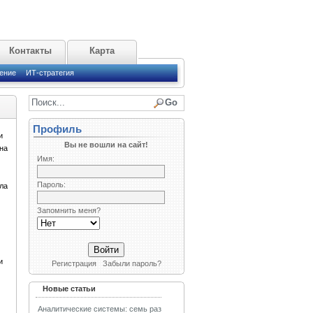
Контакты
Карта
ение
ИТ-стратегия
Профиль
и
Вы не вошли на сайт!
на
Имя:
Пароль:
ла
Запомнить меня?
и
Регистрация
Забыли пароль?
Новые статьи
Аналитические системы: семь раз