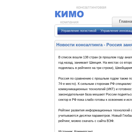
Главн
Управление логистикой
Управление иннова
Новости консалтинга
-
Россия заня
В список вошли 138 стран (в прошлом году анал
год назад, занимает Швеция. На местах со второ
поднялась в рейтинге на три строки), Швейцари
Россия по сравнению с прошлым годом также под
74-е место). К сильным сторонам РФ специалис
коммуникационных технологий (ИКТ) и готовност
законодательная база мешают России подняться
сектор в РФ пока слабо готовы к освоению и ис
Рейтинг развития информационных технологий 
учитываются десятки параметров. Новый Глоба
рейтинг, можно скачать с сайта ВЭФ.
Источник: Коммерсант