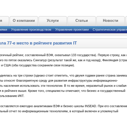
ая
О компании
Услуги
Статьи
Новости
циями
Управление производством
Управление проектами
Стратегическое управл
ла 77-е место в рейтинге развития IT
огичный рейтинг, составленный ВЭФ, охватывал 133 государства). Первую строку, как 
го по пятое оказались Сингапур (результат такой же, как и год назад), Финляндия (стра
я и США (оба государства сохранили свои позиции).
нялась на три строки (однако стоит отметить, что двумя годами ранее страна занима
ты относят благоприятную среду для развития инфраструктуры информационно-
ь населения использовать эти технологии. В то же время, неразвитый рынок и слабая
 в рейтинге выше. Кроме того, специалисты отмечают, что бизнес и государственный
пользованию ИКТ.
составляется ежегодно аналитиками ВЭФ и бизнес-школы INSEAD. При его составлени
льный отчет по информационным технологиям, в который включен и упомянутый