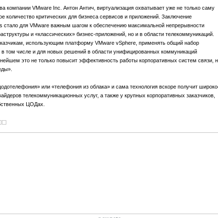
ва компании VMware Inc. Антон Антич, виртуализация охватывает уже не только саму
е количество критических для бизнеса сервисов и приложений. Заключение
ons стало для VMware важным шагом к обеспечению максимальной непрерывности
раструктуры и «классических» бизнес-приложений, но и в области телекоммуникаций.
аказчикам, использующим платформу VMware vSphere, применять общий набор
, в том числе и для новых решений в области унифицированных коммуникаций
льнейшем это не только повысит эффективность работы корпоративных систем связи, н
еды».
цодотелефония» или «телефония из облака» и сама технология вскоре получит широко
вайдеров телекоммуникационных услуг, а также у крупных корпоративных заказчиков,
обственных ЦОДах.