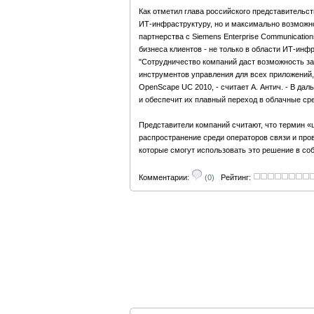
Как отметил глава российского представительст
ИТ-инфраструктуру, но и максимально возможно
партнерства с Siemens Enterprise Communicati
бизнеса клиентов - не только в области ИТ-инф
"Сотрудничество компаний даст возможность з
инструментов управления для всех приложений
OpenScape UC 2010, - считает А. Антич. - В да
и обеспечит их плавный переход в облачные ср
Представители компаний считают, что термин «
распространение среди операторов связи и про
которые смогут использовать это решение в с
Комментарии:
(0)
Рейтинг: