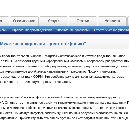
ая
О компании
Услуги
Статьи
Новости
циями
Управление производством
Управление проектами
Стратегическое управл
VMware анонсировали "цодотелефонию"
 представительств Siemens Enterprise Communications и VMware представили новое
 связи. Оно позволит крупным корпоративным клиентам и операторам распространить
ащение объемов физического оборудования, экономия средств и времени на установк
критически важное для бизнеса направление – телефонию. Продукт полностью
го законодательства и СОРМ. Это особенно важно для крупных заказчиков, которые
сти и соответствию регуляторным требованиям.
= цодотелефония" – такую формулу вывел Арсений Тарасов, генеральный директор
СНГ. Он отметил, что активное развитие телекоммуникационного рынка в направлении I
ны, и движение всей ИТ-индустрии к облачным вычислениям – с другой, неизбежно
и. Заказчики смогут получать телекоммуникационные ресурсы из облака точно так же,
граммные. Причем сделать это они смогут как за счет покупки лицензий, так и в виде