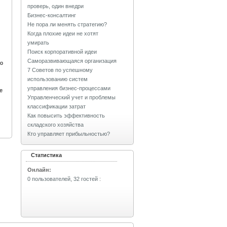
проверь, один внедри
Бизнес-консалтинг
Не пора ли менять стратегию?
Когда плохие идеи не хотят
умирать
Поиск корпоративной идеи
Саморазвивающаяся организация
о
7 Советов по успешному
использованию систем
управления бизнес-процессами
е
Управленческий учет и проблемы
классификации затрат
Как повысить эффективность
складского хозяйства
Кто управляет прибыльностью?
Статистика
Онлайн:
0 пользователей, 32 гостей
: