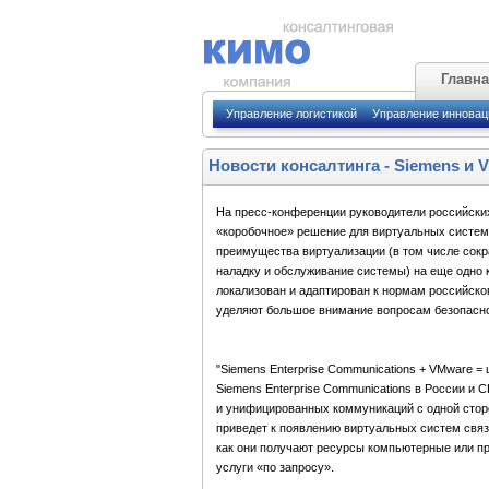
Главн
Управление логистикой
Управление иннова
Новости консалтинга
-
Siemens и 
На пресс-конференции руководители российских
«коробочное» решение для виртуальных систем
преимущества виртуализации (в том числе сокр
наладку и обслуживание системы) на еще одно 
локализован и адаптирован к нормам российско
уделяют большое внимание вопросам безопасно
"Siemens Enterprise Communications + VMware 
Siemens Enterprise Communications в России и 
и унифицированных коммуникаций с одной сторо
приведет к появлению виртуальных систем связ
как они получают ресурсы компьютерные или про
услуги «по запросу».