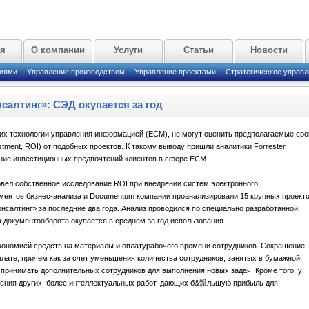
ая
О компании
Услуги
Статьи
Новости
циями
Управление производством
Управление проектами
Стратегическое управл
салтинг»: СЭД окупается за год
их технологии управления информацией (ECM), не могут оценить предполагаемые сро
tment, ROI) от подобных проектов. К такому выводу пришли аналитики Forrester
ние инвестиционных предпочтений клиентов в сфере ECM.
вел собственное исследование ROI при внедрении систем электронного
ментов бизнес-анализа и Documentum компании проанализировали 15 крупных проект
алтинг» за последние два года. Анализ проводился по специально разработанной
 документооборота окупается в среднем за год использования.
кономией средств на материалы и оплатурабочего времени сотрудников. Сокращение
плате, причем как за счет уменьшения количества сотрудников, занятых в бумажной
и принимать дополнительных сотрудников для выполнения новых задач. Кроме того, у
ения других, более интеллектуальных работ, дающих б&覫льшую прибыль для