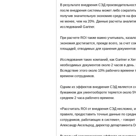
В результате внедрения СЭД производительност
после внедрения системы может либо сократить
получив значительную экономию средств на фон
не менее, чем на 20%. Данные расчеты аналит
исследований Gartner.
При расчете ROI также важно учитывать, казал
экономия достигается, прежде всего, за счет 
площадей, отводимых для хранения документов,
Исследования таких компаний, как Gartner и Xe
необходимых документов около 2 часов в день.
Вследствие этого около 10% рабочего времени 
времени сотрудников.
Одним из эффектов внедрения СЭД является сни
бумажном док ументообороте теряется около 5%
среднем 2 часа рабочего времени.
«Рассчитать ROI от внедрения СЭД несложно, и
правило, предоставить точные данные по средн
сотрудников, работающих в системе», - говорит
Александр Аксельрод, директор департамента 