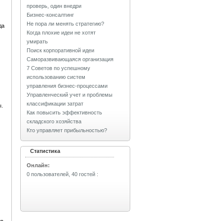
проверь, один внедри
Бизнес-консалтинг
Не пора ли менять стратегию?
да
Когда плохие идеи не хотят
умирать
Поиск корпоративной идеи
Саморазвивающаяся организация
7 Советов по успешному
использованию систем
управления бизнес-процессами
Управленческий учет и проблемы
классификации затрат
.
Как повысить эффективность
складского хозяйства
Кто управляет прибыльностью?
Статистика
Онлайн:
0 пользователей, 40 гостей
: