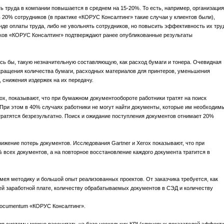
ь труда в компании повышается в среднем на 15-20%. То есть, например, организация
 20% сотрудников (в практике «КОРУС Консалтинг» такие случаи у клиентов были),
де оплаты труда, либо не увольнять сотрудников, но повысить эффективность их тру
иков «КОРУС Консалтинг» подтверждают ранее опубликованные результаты
ось бы, такую незначительную составляющую, как расход бумаги и тонера. Очевидная
сокращения количества бумаги, расходных материалов для принтеров, уменьшения
 снижения издержек на их передачу.
rox, показывают, что при бумажном документообороте работники тратят на поиск
 При этом в 40% случаях работники не могут найти документы, которые им необходимы
тратятся безрезультатно. Поиск и ожидание поступления документов отнимает 20%
жение потерь документов. Исследования Gartner и Xerox показывают, что при
 всех документов, а на повторное восстановление каждого документа тратится в
мея методику и большой опыт реализованных проектов. От заказчика требуется, как
ей заработной плате, количеству обрабатываемых документов в СЭД и количеству
Documentum «КОРУС Консалтинг».