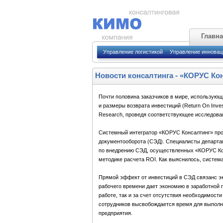
Главн
Управление логистикой
Управление иннова
Новости консалтинга
-
«КОРУС Кон
Почти половина заказчиков в мире, использующ
и размеры возврата инвестиций (Return On Inves
Research, проведя соответствующее исследова
Системный интегратор «КОРУС Консалтинг» про
документооборота (СЭД). Специалисты департа
по внедрению СЭД, осуществленных «КОРУС Конс
методике расчета ROI. Как выяснилось, система
Прямой эффект от инвестиций в СЭД связанс э
рабочего времени дает экономию в заработной 
работе, так и за счет отсутствия необходимост
сотрудников высвобождается время для выполн
предприятия.