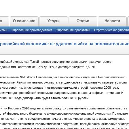
ая
О компании
Услуги
Статьи
Новости
циями
Управление производством
Управление проектами
Стратегическое управл
у российской экономике не удастся выйти на положительны
ийской экономики. Такой прогноз озвучили сегодня аналитики аудиторско-
адение ВВП составит от - 2% до -4%, а дефицит бюджета 7,5-9%.
кого анализа ФБК Игоря Николаева, на экономической ситуации в России неизбежно
кономике. Рынки, по мнению эксперта, сегодня снова спекулятивно перегреты, и они
е чем вероятна, и нас ожидает повторение ситуации второй половины 2008 года:
ритично для российской экономики, падение мировых цен на нефть», - отмечает И.
вине 2010 года доллар США будет стоить больше 35 рублей.
витии России в 2010 году негативно скажутся завышенные социальные обязательства
ностей федерального бюджета по финансированию национальной экономики. По словам
кономики – это не свидетельство начала экономического роста, а лишь замедление
 состояния экономики России является следствием, прежде всего, оживления экспорт