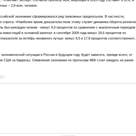
- отмечает эксперт. Согласно прогнозу ФБК, инфляция в 2010 году составит 9-11%, а
ных – 2,8 млн. человек.
российской экономике сформировался ряд тревожных предпосылок. В частности,
о спроса. «Наиболее ярким доказательством этому служит динамика оборота розничн
ель был рекордно низким - минус 9,9 процентов по сравнению с аналогичным периодом
а инвестиций в основной капитал: в сентябре 2009 года минус 18,6 процентов по
показатели за октябрь ненамного лучше: минус 8,5 и 17,9 процентов соответственно», 
 экономической ситуации в России в будущем году будет зависеть, прежде всего, от
ов США за баррель). Оживления экономики по прогнозам ФБК стоит ожидать не ранее