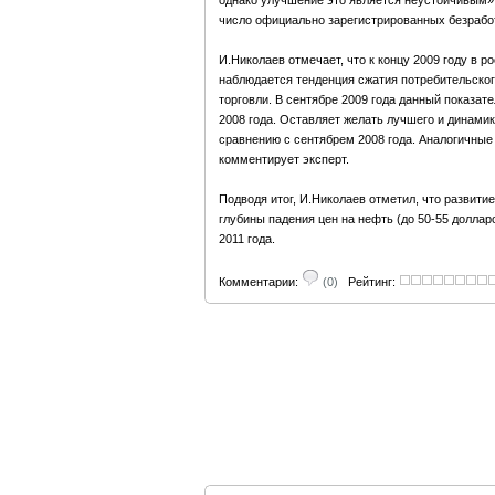
однако улучшение это является неустойчивым», 
число официально зарегистрированных безработ
И.Николаев отмечает, что к концу 2009 году в 
наблюдается тенденция сжатия потребительског
торговли. В сентябре 2009 года данный показат
2008 года. Оставляет желать лучшего и динамик
сравнению с сентябрем 2008 года. Аналогичные 
комментирует эксперт.
Подводя итог, И.Николаев отметил, что развитие
глубины падения цен на нефть (до 50-55 доллар
2011 года.
Комментарии:
(0)
Рейтинг: