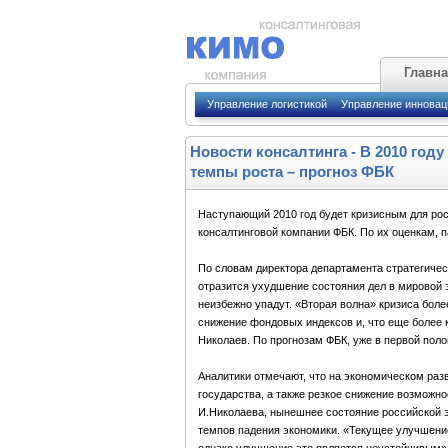
Главн
Управление логистикой
Управление иннова
Новости консалтинга
-
В 2010 год
темпы роста – прогноз ФБК
Наступающий 2010 год будет кризисным для росс
консалтинговой компании ФБК. По их оценкам, п
По словам директора департамента стратегичес
отразится ухудшение состояния дел в мировой э
неизбежно упадут. «Вторая волна» кризиса боле
снижение фондовых индексов и, что еще более к
Николаев. По прогнозам ФБК, уже в первой поло
Аналитики отмечают, что на экономическом раз
государства, а также резкое снижение возмож
И.Николаева, нынешнее состояние российской э
темпов падения экономики. «Текущее улучшение