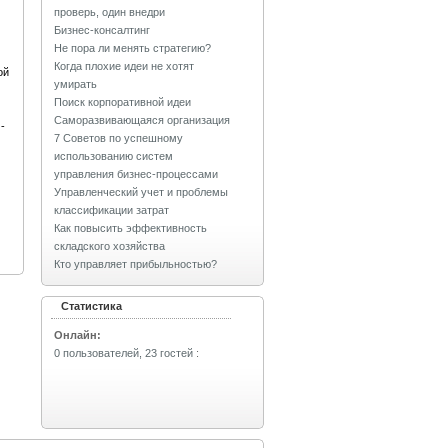
проверь, один внедри
Бизнес-консалтинг
Не пора ли менять стратегию?
Когда плохие идеи не хотят
ой
умирать
Поиск корпоративной идеи
Саморазвивающаяся организация
-
7 Советов по успешному
использованию систем
управления бизнес-процессами
Управленческий учет и проблемы
классификации затрат
Как повысить эффективность
складского хозяйства
Кто управляет прибыльностью?
Статистика
Онлайн:
0 пользователей, 23 гостей
: