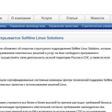
ая
О компании
Услуги
Статьи
Новости
циями
Управление производством
Управление проектами
Стратегическое управл
крывается Softline Linux Solutions
ne объявляет об открытии структурного подразделения Softline Linux Solutions, которое
луживанием комплексных решений и услуг на базе свободного программного
дет осуществлять свою деятельность на всей территории России и СНГ, а также во всех
ns вошли сертифицированные системные инженеры Центра технической поддержки Softline
ексных проектов c использованием решений Linux.
вами становится все более и более высокой по причине растущих требований бизнеса 
егализации программного обеспечения согласно требованиям законодательства.
 государственной власти РФ к возможности использования СПО в госучреждениях