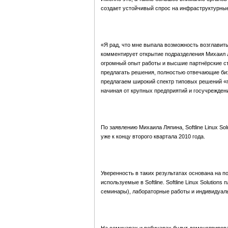
создает устойчивый спрос на инфраструктурны
«Я рад, что мне выпала возможность возглавить
комментирует открытие подразделения Михаил Ля
огромный опыт работы и высшие партнёрские с
предлагать решения, полностью отвечающие би
предлагаем широкий спектр типовых решений «п
начиная от крупных предприятий и госучреждени
По заявлению Михаила Ляпина, Softline Linux So
уже к концу второго квартала 2010 года.
Уверенность в таких результатах основана на п
используемые в Softline. Softline Linux Solutio
семинары), лабораторные работы и индивидуал