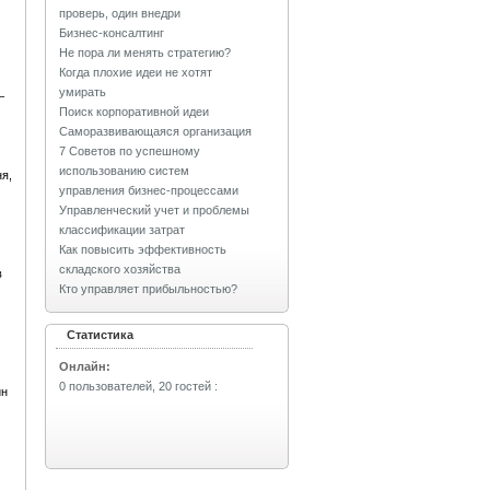
проверь, один внедри
Бизнес-консалтинг
Не пора ли менять стратегию?
Когда плохие идеи не хотят
умирать
–
Поиск корпоративной идеи
Саморазвивающаяся организация
7 Советов по успешному
использованию систем
я,
управления бизнес-процессами
Управленческий учет и проблемы
классификации затрат
Как повысить эффективность
складского хозяйства
в
Кто управляет прибыльностью?
Статистика
Онлайн:
0 пользователей, 20 гостей
:
йн