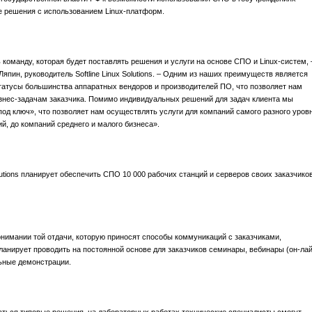
е решения с использованием Linux-платформ.
 команду, которая будет поставлять решения и услуги на основе СПО и Linux-систем, 
пин, руководитель Softline Linux Solutions. – Одним из наших преимуществ является
татусы большинства аппаратных вендоров и производителей ПО, что позволяет нам
знес-задачам заказчика. Помимо индивидуальных решений для задач клиента мы
од ключ», что позволяет нам осуществлять услуги для компаний самого разного уровн
й, до компаний среднего и малого бизнеса».
lutions планирует обеспечить СПО 10 000 рабочих станций и серверов своих заказчико
онимании той отдачи, которую приносят способы коммуникаций с заказчиками,
ns планирует проводить на постоянной основе для заказчиков семинары, вебинары (он-ла
ьные демонстрации.