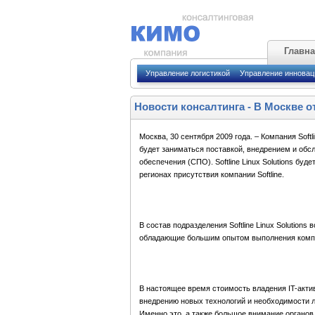
Главн
Управление логистикой
Управление иннова
Новости консалтинга
-
В Москве от
Москва, 30 сентября 2009 года. – Компания Softli
будет заниматься поставкой, внедрением и обс
обеспечения (СПО). Softline Linux Solutions бу
регионах присутствия компании Softline.
В состав подразделения Softline Linux Solutio
обладающие большим опытом выполнения компл
В настоящее время стоимость владения IT-акти
внедрению новых технологий и необходимости л
Именно это, а также большое внимание органов