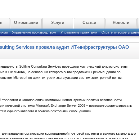
ая
О компании
Услуги
Статьи
Новости
циями
Управление производством
Управление проектами
Стратегическое управл
nsulting Services провела аудит ИТ-инфраструктуры ОАО
пециалисты Softline Consulting Services проводили комплексный анализ системы
ния ЮНИМИЛК», на основании которого были предложены рекомендации по
опытом Microsoft по архитектуре и эксплуатации систем электронной почты.
топологии и каналов связи компании, используемых политик безопасности,
ии почтовой системы Microsoft Exchange Server 2003 – позволил сформулировать
стем единого каталога и обмена почтовыми сообщениями.
ботали варианты организации корпоративной почтовой системы и единого каталога для