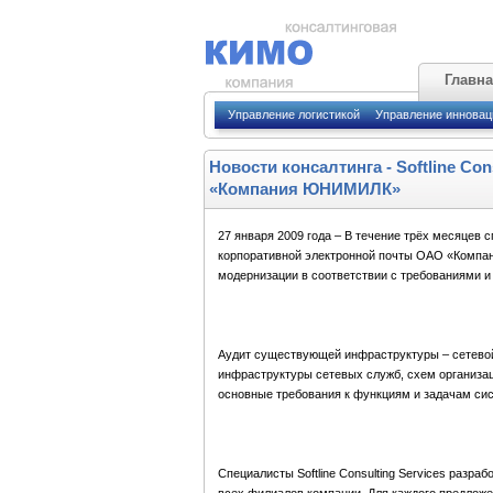
Главн
Управление логистикой
Управление иннова
Новости консалтинга
-
Softline Co
«Компания ЮНИМИЛК»
27 января 2009 года – В течение трёх месяцев с
корпоративной электронной почты ОАО «Компа
модернизации в соответствии с требованиями и 
Аудит существующей инфраструктуры – сетевой 
инфраструктуры сетевых служб, схем организац
основные требования к функциям и задачам си
Специалисты Softline Consulting Services разра