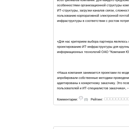
всех филиалов компании. Для каждого предложе
особенностями организационной структуры ком
ИТ-структуры, загрузки каналов связи, сложнос
пользованию корпоративной электронной почтой
инфраструктуры в соответствии с ростом потре
«Для нас критерием выбора партнера являлось 
проектированию ИТ-инфраструктуры для крупны
информационных технологий ОАО "Компания Ю
«Наша компания занимается проектами по модер
апробировали собственные методики проведения
адаптированы к конкретному заказчику. Это по
пользователей и ИТ-специалистов заказчика», –
Комментарии:
(0)
Рейтинг: