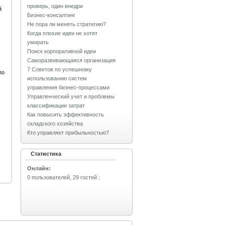
проверь, один внедри
й
Бизнес-консалтинг
Не пора ли менять стратегию?
Когда плохие идеи не хотят
умирать
Поиск корпоративной идеи
Саморазвивающаяся организация
7 Советов по успешному
по
использованию систем
управления бизнес-процессами
Управленческий учет и проблемы
классификации затрат
Как повысить эффективность
складского хозяйства
Кто управляет прибыльностью?
Статистика
Онлайн:
0 пользователей, 29 гостей
: