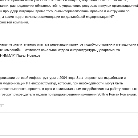
нного варианта были указаны его плюсы и минусы, обусловленные, в том числе,
пании, распределения обязанностей по управлению ресурсами внутри организационно
ти процедур миграции. Кроме того, были формализованы правила и инструкции по
, а также подготовлены рекомендации по дальнейшей модернизации ИТ-
бностей компании.
наличие значительного опыта в реализации проектов подобного уровня и методологии 
х компаний», – отмечает начальник отдела инфраструктуры Департамента
НИМИЛК" Павел Новиков.
низации сетевой инфраструктуры с 2004 года. За это время мы выработали и
 модернизации ИТ-инфраструктур, которые, при необходимости, могут быть
зволяет выполнять проекты в срок и с минимальным воздействием на работу конечных
 говорит руководитель отдела по продаже решений компании Softline Роман Романцов.