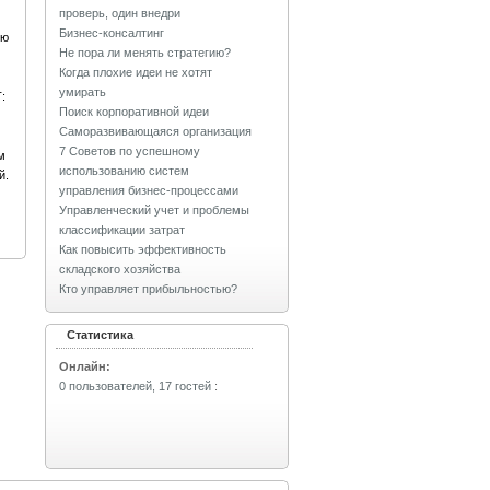
проверь, один внедри
Бизнес-консалтинг
ию
Не пора ли менять стратегию?
Когда плохие идеи не хотят
умирать
:
Поиск корпоративной идеи
Саморазвивающаяся организация
7 Советов по успешному
м
использованию систем
й.
управления бизнес-процессами
Управленческий учет и проблемы
классификации затрат
Как повысить эффективность
складского хозяйства
Кто управляет прибыльностью?
Статистика
Онлайн:
0 пользователей, 17 гостей
: