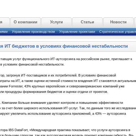
ая
О компании
Услуги
Статьи
Новости
циями
Управление производством
Управление проектами
Стратегическое управл
я ИТ бюджетов в условиях финансовой нестабильности
ставщик услуг функционального ИТ-аутсорсинга на российском рынке, приглашает к
в условиях финансовой нестабильности.
ор, затронув ИТ-поставщиков и их потребителей. В условиях финансовой
атраты на ИТ, а также оценки истинной стоимости владения ИТ становятся актуальны
пании Forrester, 43% крупных европейских и североамериканских компаний уже
ли процедуры формирования бюджетов и оценки отдачи от проектов.
на. Компании больше внимания уделяют контролю и повышению эффективности
 за счет более широкого использования ИТ-услуг. Так, по данным того же исследован
анируют увеличить использование аутсорсинга приложений, а 43% — аутсорсинга
тора IBS DataFort, «Международная практика показывает, что услуги аутсорсинга в
я большим спросом, так как аутсорсинговая модель придает компании гибкость. Во-