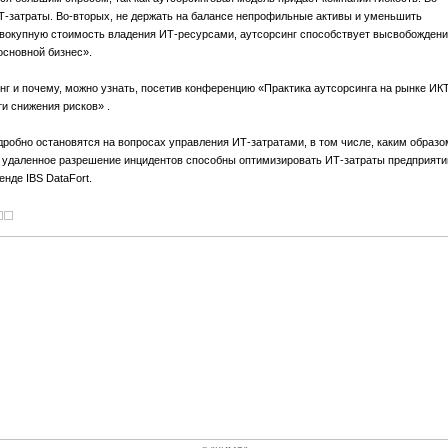
Т-затраты. Во-вторых, не держать на балансе непрофильные активы и уменьшить
совокупную стоимость владения ИТ-ресурсами, аутсорсинг способствует высвобожден
основной бизнес».
нг и почему, можно узнать, посетив конференцию «Практика аутсорсинга на рынке ИКТ
и снижения рисков» .
одробно остановятся на вопросах управления ИТ-затратами, в том числе, каким образо
и удаленное разрешение инцидентов способны оптимизировать ИТ-затраты предприяти
нде IBS DataFort.