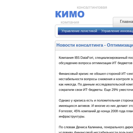
Главн
Управление логистикой
Управление иннова
Новости консалтинга
-
Оптимизаци
Компания IBS DataFort, специализированный по
обсуждению вопроса оптимизации ИТ бюджетов 
Финансовый кризис не обошел стороной ИТ-сект
нестабильности вопросы снижения и контроля з
как никогда. По данным исследовательской ком
сократили свои ИТ-бюджеты. Еще 29% ужесточи
Однако у кризиса есть и положительная сторо
имеющихся активов. И многие из них делают это
Forrester, 45% компаний до конца 2008 года пл
инфраструктуры.
По словам Дениса Калинина, генерального дирек
условиях финансовой нестабильности пользуютс