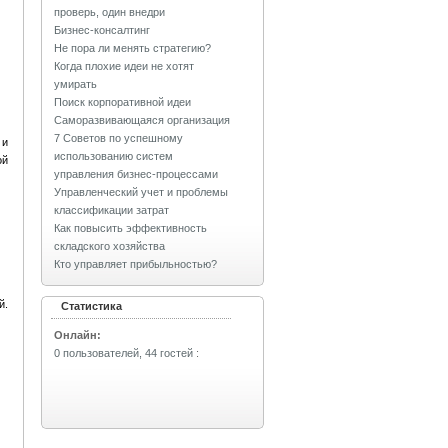
проверь, один внедри
Бизнес-консалтинг
Не пора ли менять стратегию?
Когда плохие идеи не хотят
умирать
Поиск корпоративной идеи
Саморазвивающаяся организация
7 Советов по успешному
 и
использованию систем
ой
управления бизнес-процессами
Управленческий учет и проблемы
классификации затрат
Как повысить эффективность
складского хозяйства
Кто управляет прибыльностью?
й.
Статистика
Онлайн:
0 пользователей, 44 гостей
: