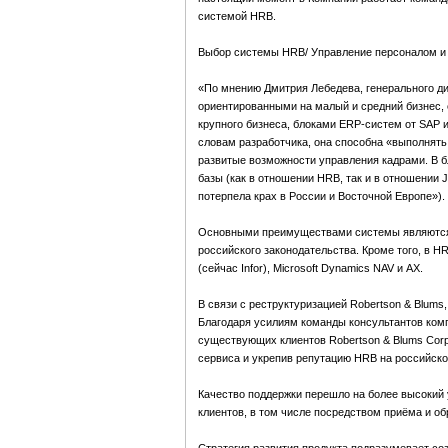
системой HRB.
Выбор системы HRB/ Управление персоналом и ра
«По мнению Дмитрия Лебедева, генерального ди
ориентированными на малый и средний бизнес,
крупного бизнеса, блоками ERP-систем от SAP и
словам разработчика, она способна «выполнять
развитые возможности управления кадрами. В 
базы (как в отношении HRB, так и в отношении
потерпела крах в России и Восточной Европе»).
Основными преимуществами системы являются е
российского законодательства. Кроме того, в 
(сейчас Infor), Microsoft Dynamics NAV и AX.
В связи с реструктуризацией Robertson & Blum
Благодаря усилиям команды консультантов комп
существующих клиентов Robertson & Blums Corp
сервиса и укрепив репутацию HRB на российско
Качество поддержки перешло на более высокий
клиентов, в том числе посредством приёма и об