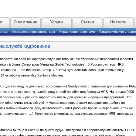
ая
О компании
Услуги
Статьи
Новости
циями
Управление производством
Управление проектами
Стратегическое управл
на службе кадровиков
риобретении прав на корпоративную систему «HRB/ Управление персоналом и расчёт
son & Blums Corporation (Amazing Global Technologies). В России систему HRB
компании – Info Industries Group. Об этом журналистам сообщили первые лица
 октября в отеле Ritz Karlton в Москве.
5 году как модуль для известного решения SunSystems специально для компании Phili
отчиков к созданию отдельной продуктовой линейки под брендом HRB. На начало 2008
я персоналом и расчёта заработной платы для крупных и средних предприятий. Это
нии обеспечить сложный учёт и управление персоналом предприятия, работу со
ты любой сложности, документооборот и учёт рабочего времени персонала, а так же
 пропускными и т.д.). Количество клиентов, использующих решение HRB, превышает
партнёром AGroup в России по дистрибуции, внедрению и сопровождению системы HRB. 
да высокопрофессиональных специалистов, имеющих многолетний опыт работы с