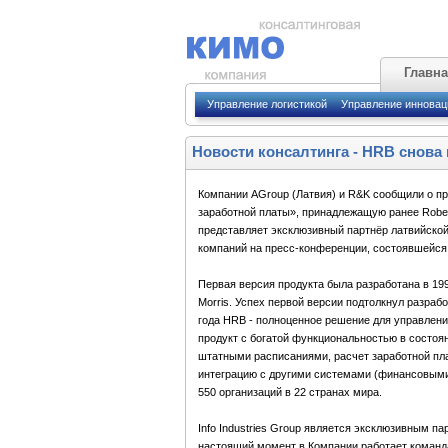
Главн
Управление логистикой
Управление иннова
Новости консалтинга
-
HRB снова 
Компании AGroup (Латвия) и R&K сообщили о п
заработной платы», принадлежащую ранее Robert
представляет эксклюзивный партнёр латвийской 
компаний на пресс-конференции, состоявшейся 14
Первая версия продукта была разработана в 199
Morris. Успех первой версии подтолкнул разраб
года HRB - полноценное решение для управлени
продукт с богатой функциональностью в состоя
штатными расписаниями, расчет заработной пла
интеграцию с другими системами (финансовыми,
550 организаций в 22 странах мира.
Info Industries Group является эксклюзивным 
настоящий момент в Компании работает коман